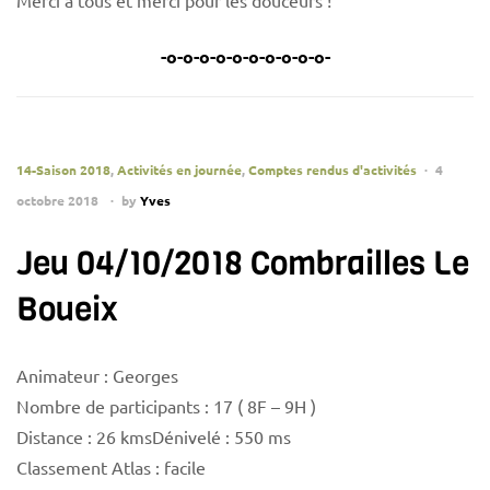
Merci à tous et merci pour les douceurs !
-o-o-o-o-o-o-o-o-o-o-
14-Saison 2018
,
Activités en journée
,
Comptes rendus d'activités
4
octobre 2018
by
Yves
Jeu 04/10/2018 Combrailles Le
Boueix
Animateur : Georges
Nombre de participants : 17 ( 8F – 9H )
Distance : 26 kmsDénivelé : 550 ms
Classement Atlas : facile