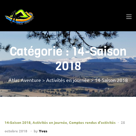
Catégorie :
14-Saison
2018
Atlas Aventure
>
Activités en journée
>
14-Saison 2018
14-Saison 2018
,
Activités en journée
,
Comptes rendus d'activités
25
octobre 2018
by
Yves