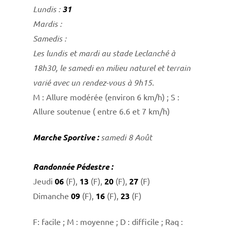
Lundis :
31
Mardis :
Samedis :
Les lundis et mardi au stade Leclanché à
18h30, le samedi en milieu naturel et terrain
varié avec un rendez-vous à 9h15.
M : Allure modérée (environ 6 km/h) ; S :
Allure soutenue ( entre 6.6 et 7 km/h)
Marche Sportive :
samedi 8 Août
Randonnée Pédestre :
Jeudi
06
(F),
13
(F),
20
(F),
27
(F)
Dimanche
09
(F),
16
(F),
23
(F)
F: facile ; M : moyenne ; D : difficile ; Raq :