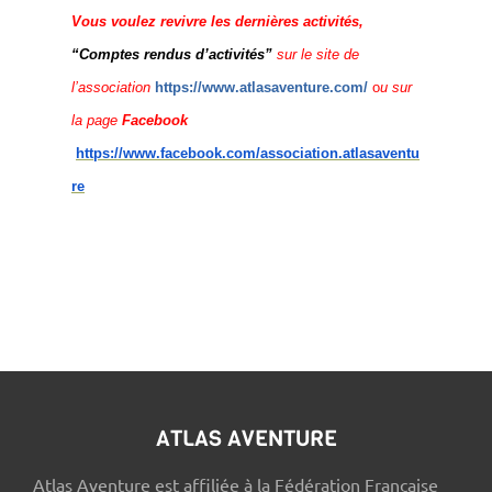
Vous voulez revi
vre les dernières activités,
“Comptes rendus d’activités”
sur le site de
l’association
https://www.atlasaventure.com/
o
u sur
la page
Facebook
https://www.facebook.com/association.atlasaventu
re
ATLAS AVENTURE
Atlas Aventure est affiliée à la Fédération Française