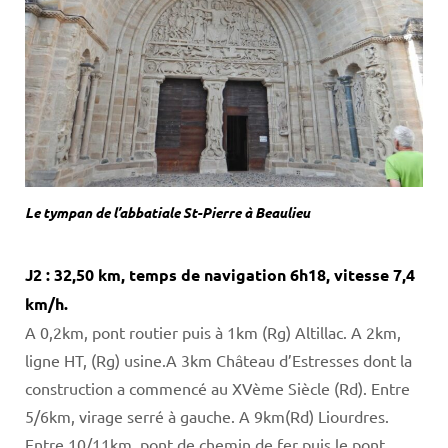
Le tympan de l’abbatiale St-Pierre à Beaulieu
J2 : 32,50 km, temps de navigation 6h18, vitesse 7,4
km/h.
A 0,2km, pont routier puis à 1km (Rg) Altillac. A 2km,
ligne HT, (Rg) usine.A 3km Château d’Estresses dont la
construction a commencé au XVème Siècle (Rd). Entre
5/6km, virage serré à gauche. A 9km(Rd) Liourdres.
Entre 10/11km, pont de chemin de fer puis le pont