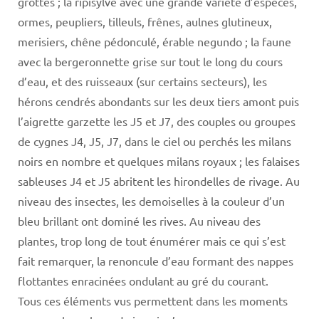
grottes ; la ripisylve avec une grande variété d’espèces,
ormes, peupliers, tilleuls, frênes, aulnes glutineux,
merisiers, chêne pédonculé, érable negundo ; la faune
avec la bergeronnette grise sur tout le long du cours
d’eau, et des ruisseaux (sur certains secteurs), les
hérons cendrés abondants sur les deux tiers amont puis
l’aigrette garzette les J5 et J7, des couples ou groupes
de cygnes J4, J5, J7, dans le ciel ou perchés les milans
noirs en nombre et quelques milans royaux ; les falaises
sableuses J4 et J5 abritent les hirondelles de rivage. Au
niveau des insectes, les demoiselles à la couleur d’un
bleu brillant ont dominé les rives. Au niveau des
plantes, trop long de tout énumérer mais ce qui s’est
fait remarquer, la renoncule d’eau formant des nappes
flottantes enracinées ondulant au gré du courant.
Tous ces éléments vus permettent dans les moments