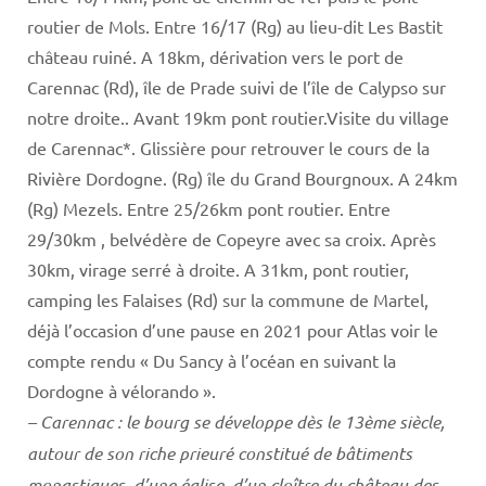
routier de Mols. Entre 16/17 (Rg) au lieu-dit Les Bastit
château ruiné. A 18km, dérivation vers le port de
Carennac (Rd), île de Prade suivi de l’île de Calypso sur
notre droite.. Avant 19km pont routier.Visite du village
de Carennac*. Glissière pour retrouver le cours de la
Rivière Dordogne. (Rg) île du Grand Bourgnoux. A 24km
(Rg) Mezels. Entre 25/26km pont routier. Entre
29/30km , belvédère de Copeyre avec sa croix. Après
30km, virage serré à droite. A 31km, pont routier,
camping les Falaises (Rd) sur la commune de Martel,
déjà l’occasion d’une pause en 2021 pour Atlas voir le
compte rendu « Du Sancy à l’océan en suivant la
Dordogne à vélorando ».
– Carennac : le bourg se développe dès le 13ème siècle,
autour de son riche prieuré constitué de bâtiments
monastiques, d’une église, d’un cloître du château des