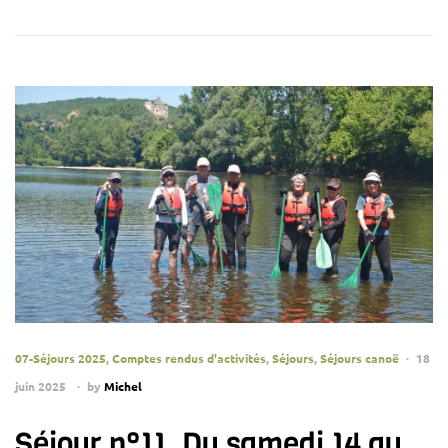
07-Séjours 2025
,
Comptes rendus d'activités
,
Séjours
,
Séjours canoë
18
juin 2025
by
Michel
Séjour n°11. Du samedi 14 au