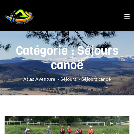
Catégorie :
Séjours
canoë
Atlas Aventure
>
Séjours
>
Séjours canoë