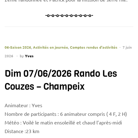
-o-o-o-o-o-o-o-o-o-o-
06-Saison 2026
,
Activités en journée
,
Comptes rendus d'activités
7 juin
2026
by
Yves
Dim 07/06/2026 Rando Les
Couzes – Champeix
Animateur : Yves
Nombre de participants : 6 animateur compris ( 4 F, 2 H)
Météo : Voilé le matin ensoleillé et chaud l’après-midi
Distance :23 km