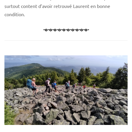
surtout content d’avoir retrouvé Laurent en bonne
condition.
-o-o-o-o-o-o-o-o-o-o-