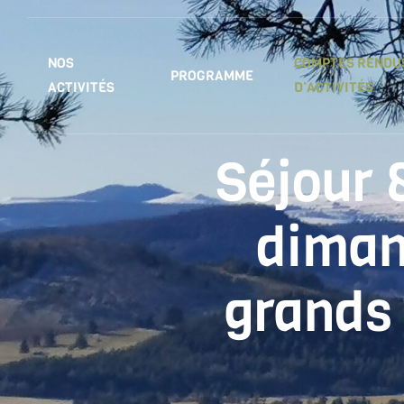
NOS
COMPTES RENDU
PROGRAMME
ACTIVITÉS
D’ACTIVITÉS
Séjour 
diman
grands 