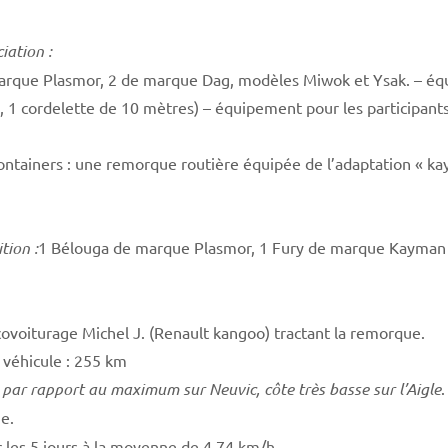
iation :
 marque Plasmor, 2 de marque Dag, modèles Miwok et Ysak. – é
1 cordelette de 10 mètres) – équipement pour les participants (g
containers : une remorque routière équipée de l’adaptation « 
tion :
1 Bélouga de marque Plasmor, 1 Fury de marque Kayman (b
 covoiturage Michel J. (Renault kangoo) tractant la remorque.
 véhicule : 255 km
 par rapport au maximum sur Neuvic, côte très basse sur l’Aigle
.
e.
 les 5 jours à la moyenne de 4,74 km/h.