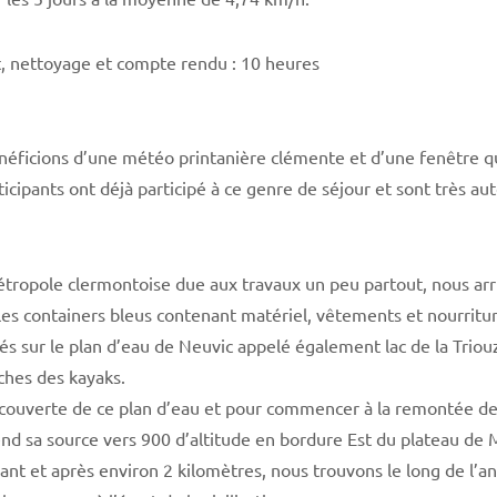
, nettoyage et compte rendu : 10 heures
néficions d’une météo printanière clémente et d’une fenêtre q
ticipants ont déjà participé à ce genre de séjour et sont très a
étropole clermontoise due aux travaux un peu partout, nous arri
é les containers bleus contenant matériel, vêtements et nourrit
ivés sur le plan d’eau de Neuvic appelé également lac de la Trio
ches des kayaks.
écouverte de ce plan d’eau et pour commencer à la remontée de 
end sa source vers 900 d’altitude en bordure Est du plateau d
ant et après environ 2 kilomètres, nous trouvons le long de l’a