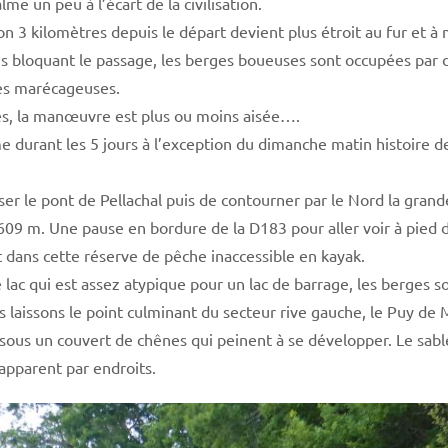
lme un peu à l’écart de la civilisation.
on 3 kilomètres depuis le départ devient plus étroit au fur et 
s bloquant le passage, les berges boueuses sont occupées par 
nes marécageuses.
es, la manœuvre est plus ou moins aisée….
durant les 5 jours à l’exception du dimanche matin histoire d
sser le pont de Pellachal puis de contourner par le Nord la gra
609 m. Une pause en bordure de la D183 pour aller voir à pied de
dans cette réserve de pêche inaccessible en kayak.
lac qui est assez atypique pour un lac de barrage, les berges so
 laissons le point culminant du secteur rive gauche, le Puy de 
at sous un couvert de chênes qui peinent à se développer. Le sabl
 apparent par endroits.