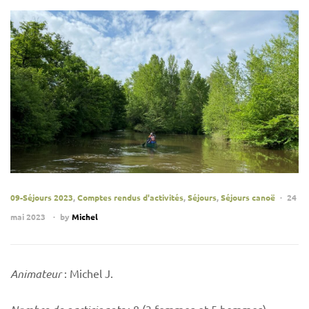
09-Séjours 2023
,
Comptes rendus d'activités
,
Séjours
,
Séjours canoë
24
mai 2023
by
Michel
Animateur
: Michel J.
: 8 (3 femmes et 5 hommes).