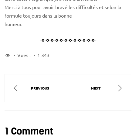
Merci à tous pour avoir bravé les difficultés et selon la
formule toujours dans la bonne
humeur.
-o-o-o-o-o-o-o-o-o-o-o-o-
Vues :
1 343
PREVIOUS
NEXT
1 Comment