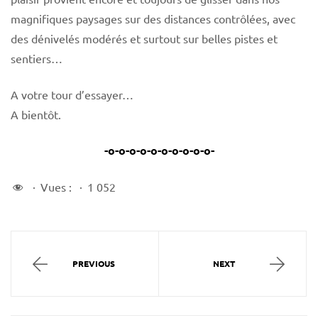
magnifiques paysages sur des distances contrôlées, avec
des dénivelés modérés et surtout sur belles pistes et
sentiers…
A votre tour d’essayer…
A bientôt.
-o-o-o-o-o-o-o-o-o-o-
Vues :
1 052
PREVIOUS
NEXT